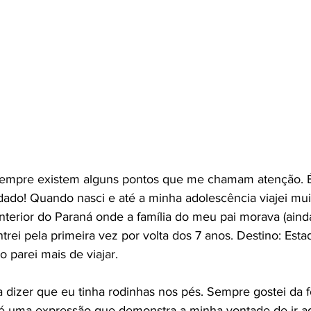
empre existem alguns pontos que me chamam atenção. 
uidado! Quando nasci e até a minha adolescência viajei m
interior do Paraná onde a família do meu pai morava (aind
trei pela primeira vez por volta dos 7 anos. Destino: Esta
 parei mais de viajar.
dizer que eu tinha rodinhas nos pés. Sempre gostei da f
é uma expressão que demonstra a minha vontade de ir adi