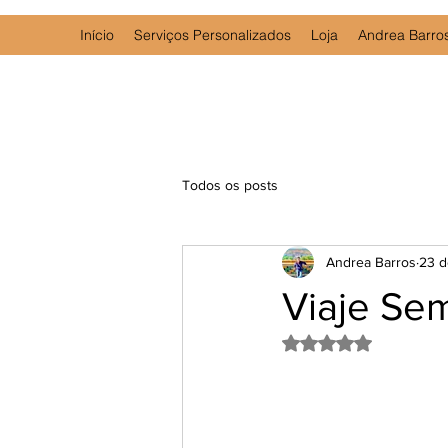
Início
Serviços Personalizados
Loja
Andrea Barro
Todos os posts
Andrea Barros
23 d
Viaje Se
Avaliado com NaN d