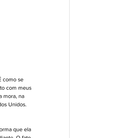
É como se 
uito com meus 
a mora, na 
dos Unidos. 
orma que ela 
ante. O fato 