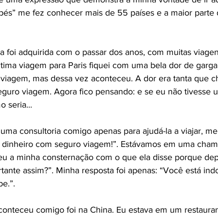
 pés” me fez conhecer mais de 55 países e a maior parte d
a foi adquirida com o passar dos anos, com muitas viage
ima viagem para Paris fiquei com uma bela dor de garganta
viagem, mas dessa vez aconteceu. A dor era tanta que c
eguro viagem. Agora fico pensando: e se eu não tivesse 
seria... 
uma consultoria comigo apenas para ajudá-la a viajar, me
 dinheiro com seguro viagem!”. Estávamos em uma cham
u a minha consternação com o que ela disse porque depo
ante assim?”. Minha resposta foi apenas: “Você está indo
e.”.
conteceu comigo foi na China. Eu estava em um restauran