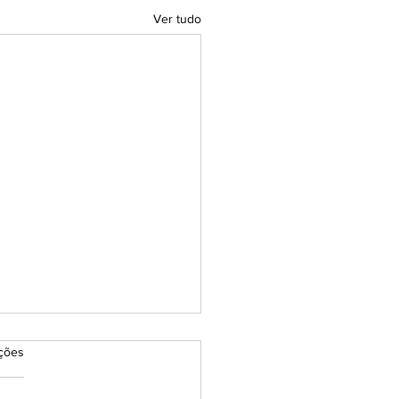
Ver tudo
as.
ações