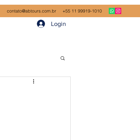
contato@abtours.com.br
+55 11 99919-1010
Login