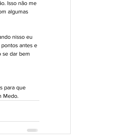
ão. Isso não me 
com algumas 
ando nisso eu 
 pontos antes e 
o se dar bem 
s para que 
m Medo. 