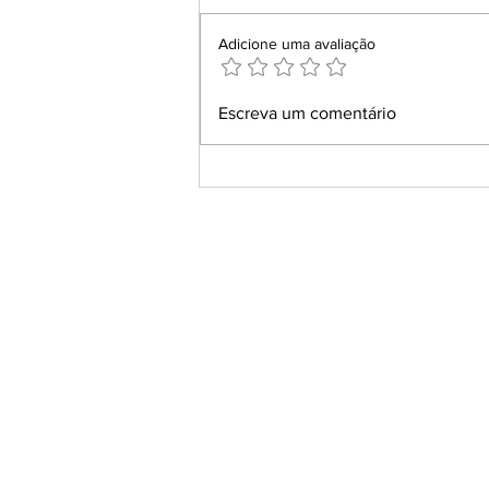
Adicione uma avaliação
Conheça Andrea Barros e a
Escreva um comentário
AB Tours: Consultoria e
Roteiros Personalizados