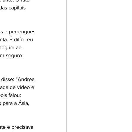
as capitais 
ns e perrengues 
. É difícil eu 
heguei ao 
um seguro 
 disse: “Andrea, 
ada de vídeo e 
is falou: 
 para a Ásia, 
te e precisava 