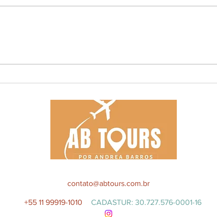
Como montar um roteiro
Dest
passo a passo
ama 
contato@abtours.com.br
+55 11 99919-1010
CADASTUR: 30.727.576-0001-16