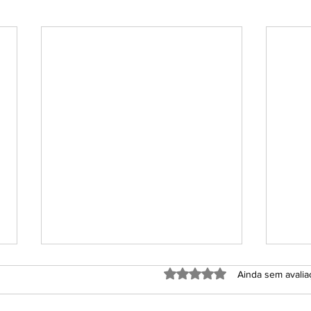
Avaliado com 0 de 5 estrel
Ainda sem avali