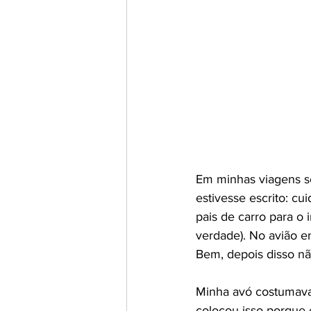
Em minhas viagens s
estivesse escrito: c
pais de carro para o 
verdade). No avião en
Bem, depois disso não
Minha avó costumava 
colocou isso porque 