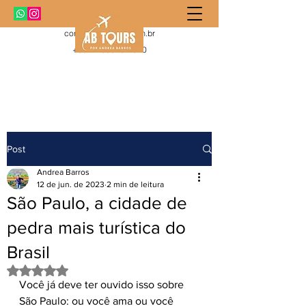
contato@abtours.com.br
+55 11 99919-1010
Post
Andrea Barros
12 de jun. de 2023
2 min de leitura
São Paulo, a cidade de
pedra mais turística do
Brasil
Avaliado com NaN de 5 estrelas.
Você já deve ter ouvido isso sobre 
São Paulo: ou você ama ou você 