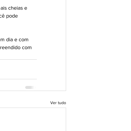
ais cheias e 
cê pode 
em dia e com 
preendido com 
Ver tudo