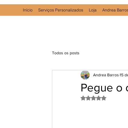
Início
Serviços Personalizados
Loja
Andrea Barro
Todos os posts
Andrea Barros
15 d
Pegue o c
Avaliado com NaN d