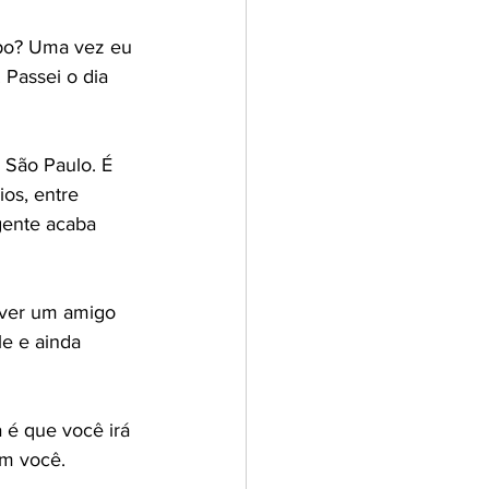
mpo? Uma vez eu 
 Passei o dia 
 São Paulo. É 
os, entre 
gente acaba 
iver um amigo 
e e ainda 
 é que você irá 
om você.