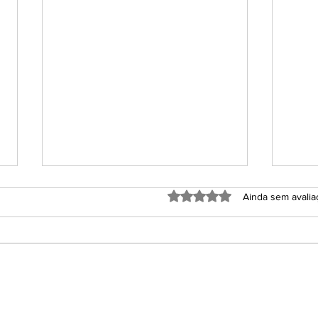
Avaliado com 0 de 5 estrel
Ainda sem avali
Como montar um roteiro
Dest