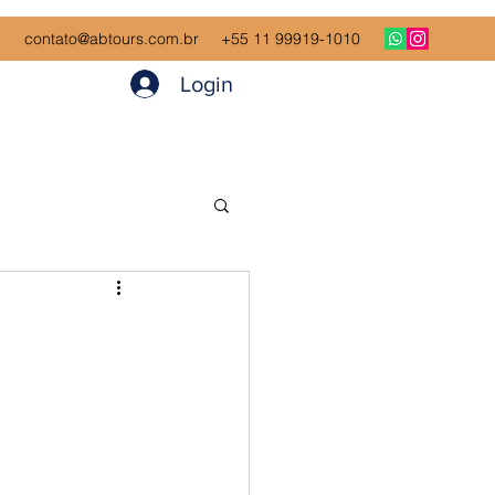
contato@abtours.com.br
+55 11 99919-1010
Login