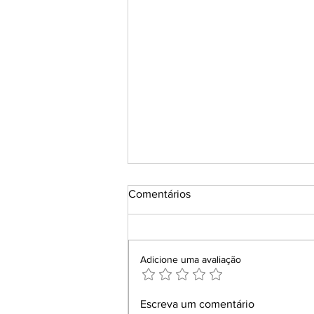
Comentários
Adicione uma avaliação
Conheça Andrea Barros e a
Escreva um comentário