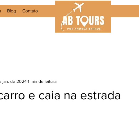
s
Blog
Contato
e jan. de 2024
1 min de leitura
arro e caia na estrada
e 5 estrelas.