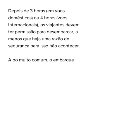
Depois de 3 horas (em voos 
domésticos) ou 4 horas (voos 
internacionais), os viajantes devem 
ter permissão para desembarcar, a 
menos que haja uma razão de 
segurança para isso não acontecer. 
Algo muito comum, o embarque 
negado por causa de overbooking 
pode dar uma indenização de até 
US$ 1.550. nesse caso, a empresa 
aérea deve oferecer voo alternativo 
ou reembolso total do bilhete. Se sua 
mala atrasar, for perdida ou 
danificada em voo doméstico, seu 
reembolso pode ser de até US$ 
3.800.