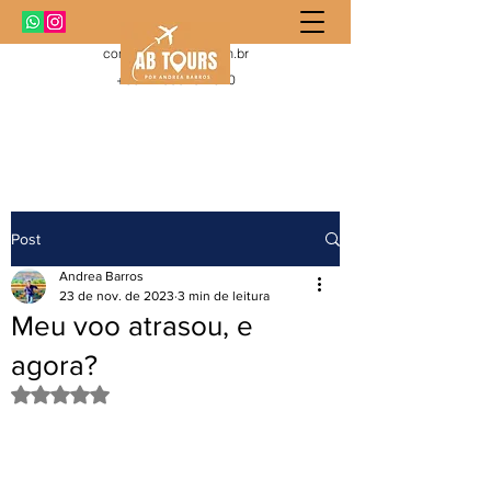
contato@abtours.com.br
+55 11 99919-1010
Post
Andrea Barros
23 de nov. de 2023
3 min de leitura
Meu voo atrasou, e
agora?
Avaliado com NaN de 5 estrelas.