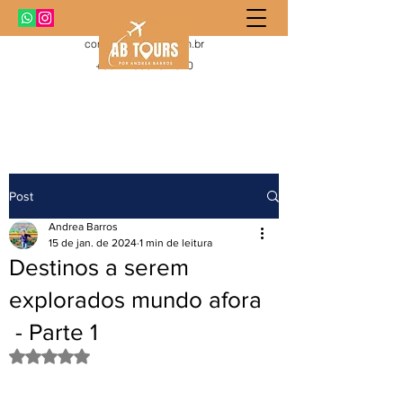
contato@abtours.com.br
+55 11 99919-1010
Post
Andrea Barros
15 de jan. de 2024
1 min de leitura
Destinos a serem
explorados mundo afora
- Parte 1
Avaliado com NaN de 5 estrelas.