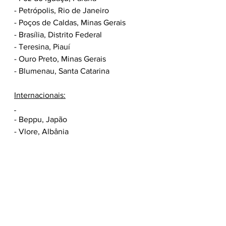
- Petrópolis, Rio de Janeiro
- Poços de Caldas, Minas Gerais
- Brasília, Distrito Federal
- Teresina, Piauí
- Ouro Preto, Minas Gerais
- Blumenau, Santa Catarina
Internacionais:
- Beppu, Japão
- Vlore, Albânia
- Mérida, México
- Portland, Estados Unidos
- Valkenburg, Países Baixos
- Buenos Aires, Argentina
- Chemnitz, Alemanha
- Rotorua, Nova Zelândia
- Panglao, Filipinas